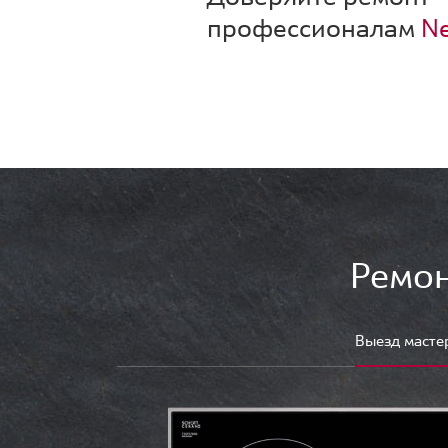
профессионалам
Ne
Ремон
Выезд масте