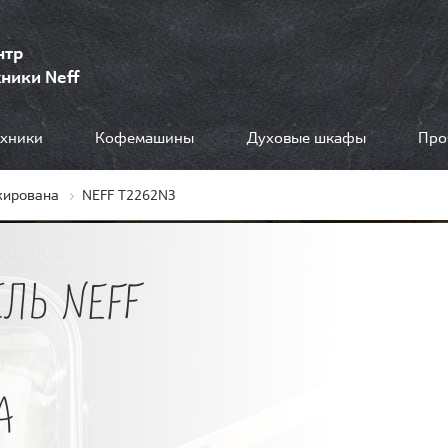
нтр
ники Neff
ехники
Кофемашины
Духовые шкафы
Про
кирована
NEFF T2262N3
ЛЬ NEFF
А