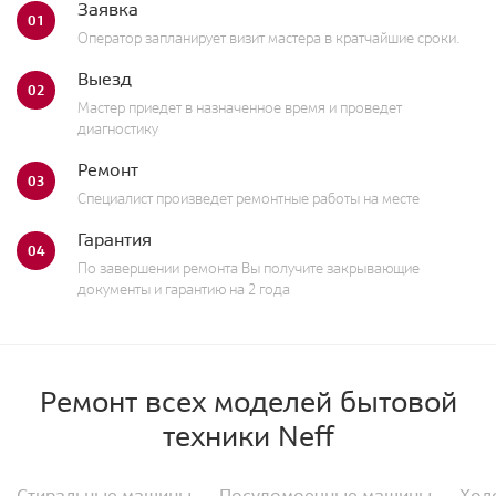
Заявка
01
Оператор запланирует визит мастера в кратчайшие сроки.
Выезд
02
Мастер приедет в назначенное время и проведет
диагностику
Ремонт
03
Специалист произведет ремонтные работы на месте
Гарантия
04
По завершении ремонта Вы получите закрывающие
документы и гарантию на 2 года
Ремонт всех моделей бытовой
техники Neff
Стиральные машины
Посудомоечные машины
Хол