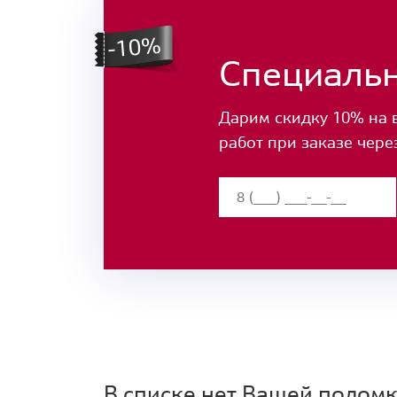
Специаль
Дарим скидку 10% на 
работ при заказе чере
В списке нет Вашей полом