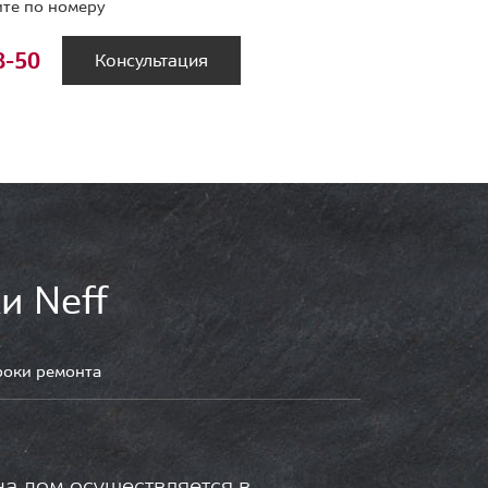
те по номеру
8-50
Консультация
и Neff
роки ремонта
на дом осуществляется в