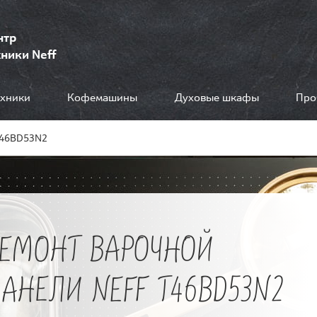
нтр
ники Neff
ехники
Кофемашины
Духовые шкафы
Про
T46BD53N2
РЕМОНТ ВАРОЧНОЙ
АНЕЛИ NEFF T46BD53N2