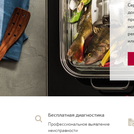
Се
до
пр
ис
ре
ил
Бесплатная диагностика
Профессиональное выявление
неисправности