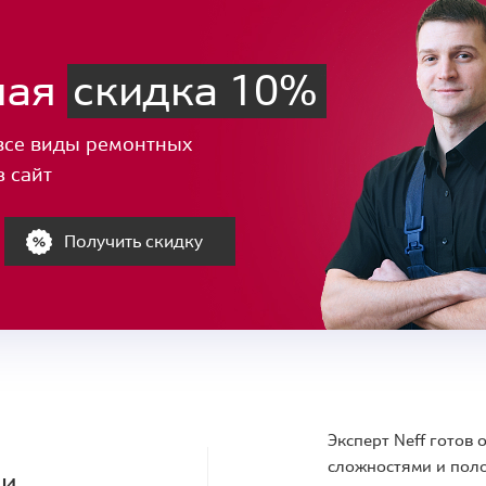
ная
скидка 10%
все виды ремонтных
з сайт
Получить скидку
Эксперт Neff готов
сложностями и поло
ки