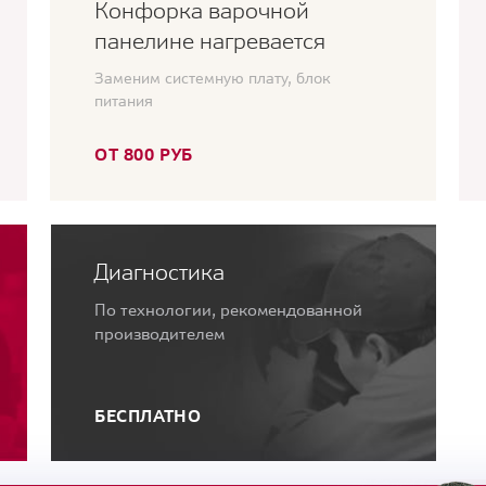
Конфорка варочной
панелине нагревается
Заменим системную плату, блок
питания
ОТ 800 РУБ
Диагностика
По технологии, рекомендованной
производителем
БЕСПЛАТНО