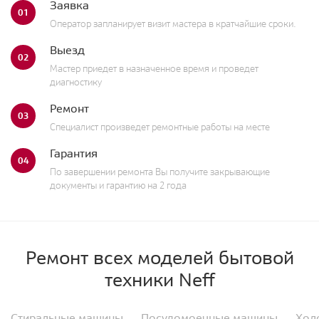
Заявка
01
Оператор запланирует визит мастера в кратчайшие сроки.
Выезд
02
Мастер приедет в назначенное время и проведет
диагностику
Ремонт
03
Специалист произведет ремонтные работы на месте
Гарантия
04
По завершении ремонта Вы получите закрывающие
документы и гарантию на 2 года
Ремонт всех моделей бытовой
техники Neff
Стиральные машины
Посудомоечные машины
Хол