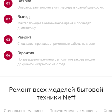
Заявка
01
Оператор запланирует визит мастера в кратчайшие сроки.
Выезд
02
Мастер приедет в назначенное время и проведет
диагностику
Ремонт
03
Специалист произведет ремонтные работы на месте
Гарантия
04
По завершении ремонта Вы получите закрывающие
документы и гарантию на 2 года
Ремонт всех моделей бытовой
техники Neff
Стиральные машины
Посудомоечные машины
Хол