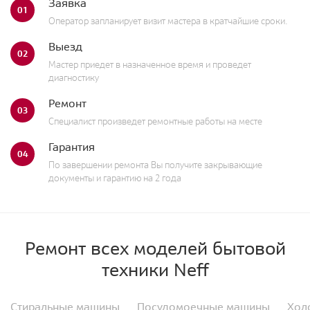
Заявка
01
Оператор запланирует визит мастера в кратчайшие сроки.
Выезд
02
Мастер приедет в назначенное время и проведет
диагностику
Ремонт
03
Специалист произведет ремонтные работы на месте
Гарантия
04
По завершении ремонта Вы получите закрывающие
документы и гарантию на 2 года
Ремонт всех моделей бытовой
техники Neff
Стиральные машины
Посудомоечные машины
Хол