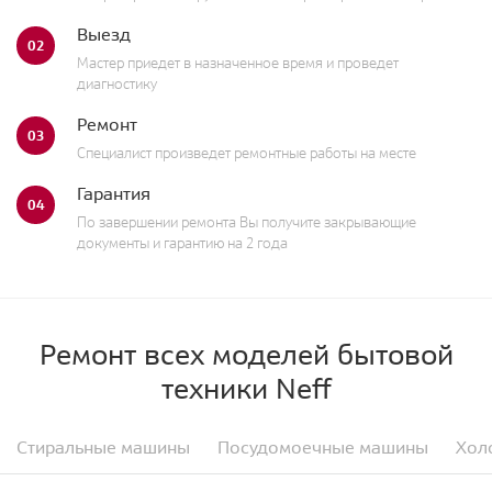
Выезд
02
Мастер приедет в назначенное время и проведет
диагностику
Ремонт
03
Специалист произведет ремонтные работы на месте
Гарантия
04
По завершении ремонта Вы получите закрывающие
документы и гарантию на 2 года
Ремонт всех моделей бытовой
техники Neff
Стиральные машины
Посудомоечные машины
Хол