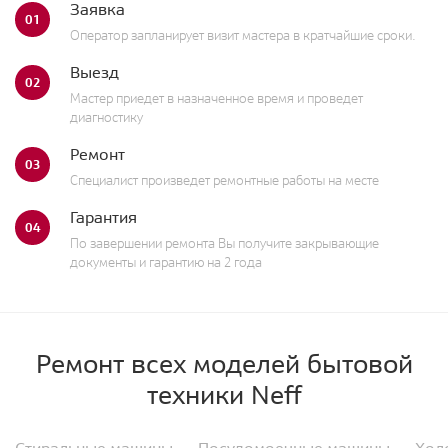
Заявка
01
Оператор запланирует визит мастера в кратчайшие сроки.
Выезд
02
Мастер приедет в назначенное время и проведет
диагностику
Ремонт
03
Специалист произведет ремонтные работы на месте
Гарантия
04
По завершении ремонта Вы получите закрывающие
документы и гарантию на 2 года
Ремонт всех моделей бытовой
техники Neff