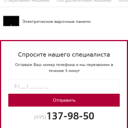
Стиральные машины
Посудомоечные машины
Хол
Электрические варочные панели
Спросите нашего специалиста
Оставьте Ваш номер телефона и мы перезвоним в
течение 5 минут
Отправить
137-98-50
(495)