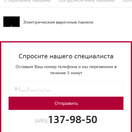
Стиральные машины
Посудомоечные машины
Хол
Электрические варочные панели
Спросите нашего специалиста
Оставьте Ваш номер телефона и мы перезвоним в
течение 5 минут
Отправить
137-98-50
(495)