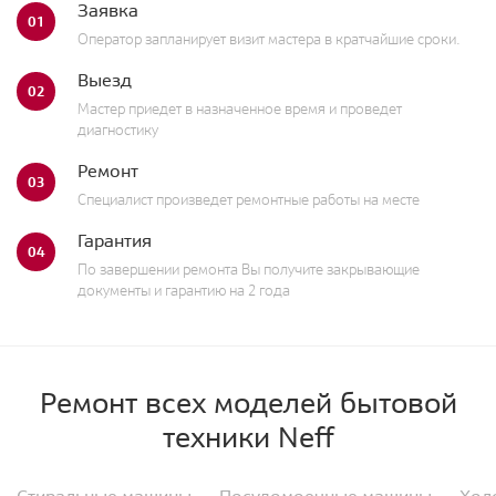
Заявка
01
Оператор запланирует визит мастера в кратчайшие сроки.
Выезд
02
Мастер приедет в назначенное время и проведет
диагностику
Ремонт
03
Специалист произведет ремонтные работы на месте
Гарантия
04
По завершении ремонта Вы получите закрывающие
документы и гарантию на 2 года
Ремонт всех моделей бытовой
техники Neff