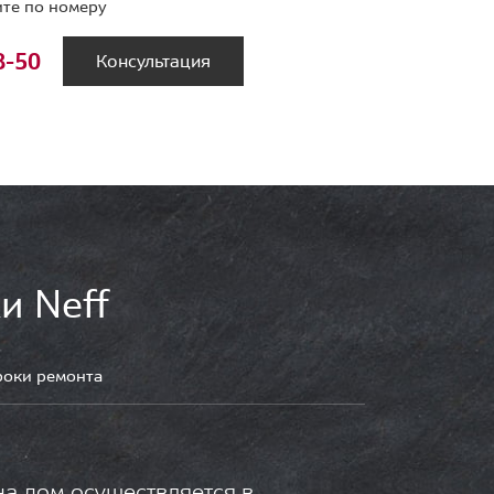
те по номеру
8-50
Консультация
и Neff
роки ремонта
на дом осуществляется в