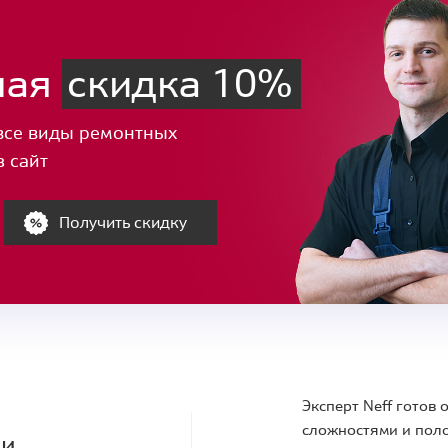
ная
скидка 10%
все виды ремонтных
з сайт
Получить скидку
Эксперт Neff готов
сложностями и поло
ки