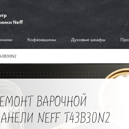
нтр
ники Neff
ехники
Кофемашины
Духовые шкафы
Про
T43B30N2
РЕМОНТ ВАРОЧНОЙ
АНЕЛИ NEFF T43B30N2