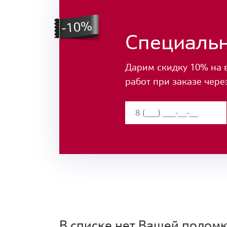
Специаль
Дарим скидку 10% на 
работ при заказе чере
В списке нет Вашей полом