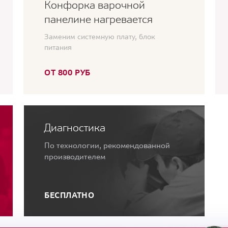
Конфорка варочной
панелине нагревается
Заменим системную плату, блок
питания
ОТ 800 РУБ
Диагностика
По технологии, рекомендованной
производителем
БЕСПЛАТНО