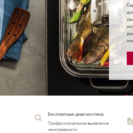
Се
до
пр
ис
ре
ил
Бесплатная диагностика
Профессиональное выявление
неисправности