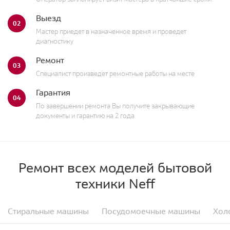
Выезд
02
Мастер приедет в назначенное время и проведет
диагностику
Ремонт
03
Специалист произведет ремонтные работы на месте
Гарантия
04
По завершении ремонта Вы получите закрывающие
документы и гарантию на 2 года
Ремонт всех моделей бытовой
техники Neff
Стиральные машины
Посудомоечные машины
Хол