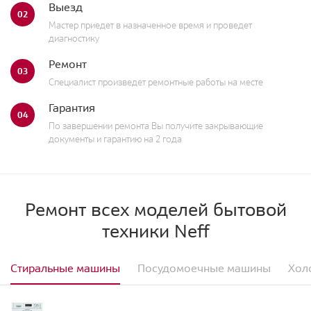
Выезд
02
Мастер приедет в назначенное время и проведет
диагностику
Ремонт
03
Специалист произведет ремонтные работы на месте
Гарантия
04
По завершении ремонта Вы получите закрывающие
документы и гарантию на 2 года
Ремонт всех моделей бытовой
техники Neff
Стиральные машины
Посудомоечные машины
Хол