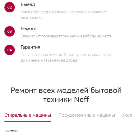
Выезд
02
Мастер приедет в назначенное время и проведет
диагностику
Ремонт
03
Специалист произведет ремонтные работы на месте
Гарантия
04
По завершении ремонта Вы получите закрывающие
документы и гарантию на 2 года
Ремонт всех моделей бытовой
техники Neff
Стиральные машины
Посудомоечные машины
Хол