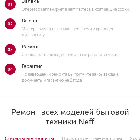
Заявка
01
Оператор запланирует визит мастера в кратчайшие сроки.
Выезд
02
Мастер приедет в назначенное время и проведет
диагностику
Ремонт
03
Специалист произведет ремонтные работы на месте
Гарантия
04
По завершении ремонта Вы получите закрывающие
документы и гарантию на 2 года
Ремонт всех моделей бытовой
техники Neff
Стиральные машины
Посудомоечные машины
Хол