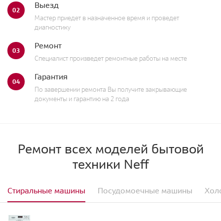
Выезд
02
Мастер приедет в назначенное время и проведет
диагностику
Ремонт
03
Специалист произведет ремонтные работы на месте
Гарантия
04
По завершении ремонта Вы получите закрывающие
документы и гарантию на 2 года
Ремонт всех моделей бытовой
техники Neff
Стиральные машины
Посудомоечные машины
Хол