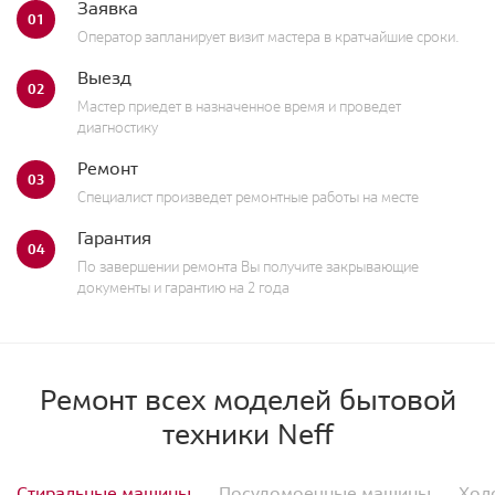
Заявка
01
Оператор запланирует визит мастера в кратчайшие сроки.
Выезд
02
Мастер приедет в назначенное время и проведет
диагностику
Ремонт
03
Специалист произведет ремонтные работы на месте
Гарантия
04
По завершении ремонта Вы получите закрывающие
документы и гарантию на 2 года
Ремонт всех моделей бытовой
техники Neff
Стиральные машины
Посудомоечные машины
Хол