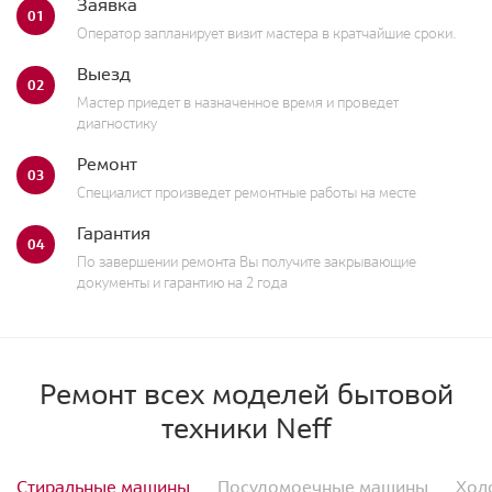
Заявка
01
Оператор запланирует визит мастера в кратчайшие сроки.
Выезд
02
Мастер приедет в назначенное время и проведет
диагностику
Ремонт
03
Специалист произведет ремонтные работы на месте
Гарантия
04
По завершении ремонта Вы получите закрывающие
документы и гарантию на 2 года
Ремонт всех моделей бытовой
техники Neff
Стиральные машины
Посудомоечные машины
Хол