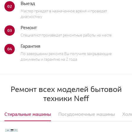
Выезд
02
Мастер приедет в назначенное время и проведет
диагностику
Ремонт
03
Специалист произведет ремонтные работы на месте
Гарантия
04
По завершении ремонта Вы получите закрывающие
документы и гарантию на 2 года
Ремонт всех моделей бытовой
техники Neff
Стиральные машины
Посудомоечные машины
Хол