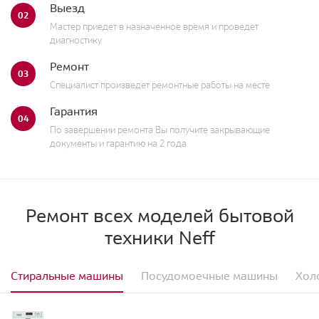
Выезд
02
Мастер приедет в назначенное время и проведет
диагностику
Ремонт
03
Специалист произведет ремонтные работы на месте
Гарантия
04
По завершении ремонта Вы получите закрывающие
документы и гарантию на 2 года
Ремонт всех моделей бытовой
техники Neff
Стиральные машины
Посудомоечные машины
Хол