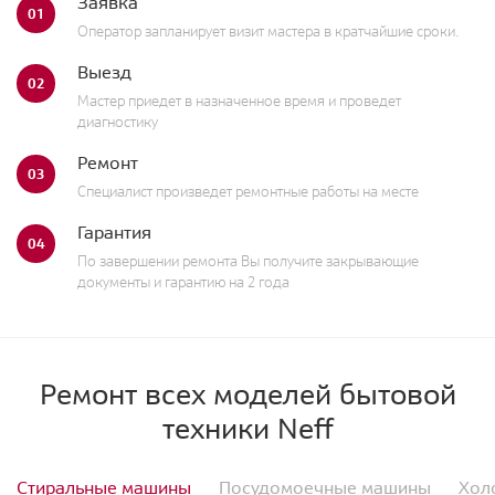
Заявка
01
Оператор запланирует визит мастера в кратчайшие сроки.
Выезд
02
Мастер приедет в назначенное время и проведет
диагностику
Ремонт
03
Специалист произведет ремонтные работы на месте
Гарантия
04
По завершении ремонта Вы получите закрывающие
документы и гарантию на 2 года
Ремонт всех моделей бытовой
техники Neff
Стиральные машины
Посудомоечные машины
Хол