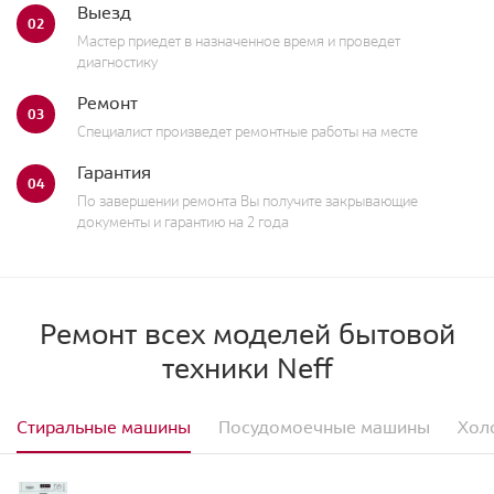
Выезд
02
Мастер приедет в назначенное время и проведет
диагностику
Ремонт
03
Специалист произведет ремонтные работы на месте
Гарантия
04
По завершении ремонта Вы получите закрывающие
документы и гарантию на 2 года
Ремонт всех моделей бытовой
техники Neff
Стиральные машины
Посудомоечные машины
Хол