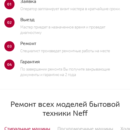
Заявка
01
Оператор запланирует визит мастера в кратчайшие сроки.
Выезд
02
Мастер приедет в назначенное время и проведет
диагностику
Ремонт
03
Специалист произведет ремонтные работы на месте
Гарантия
04
По завершении ремонта Вы получите закрывающие
документы и гарантию на 2 года
Ремонт всех моделей бытовой
техники Neff
Стиральные машины
Посудомоечные машины
Хол