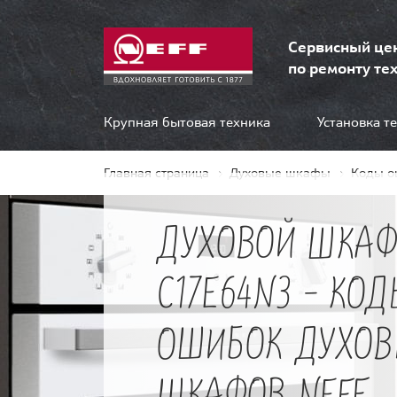
Сервисный це
по ремонту тех
Крупная бытовая техника
Установка т
Главная страница
Духовые шкафы
Коды о
ДУХОВОЙ ШКАФ
C17E64N3 - КОД
ОШИБОК ДУХО
ШКАФОВ NEFF