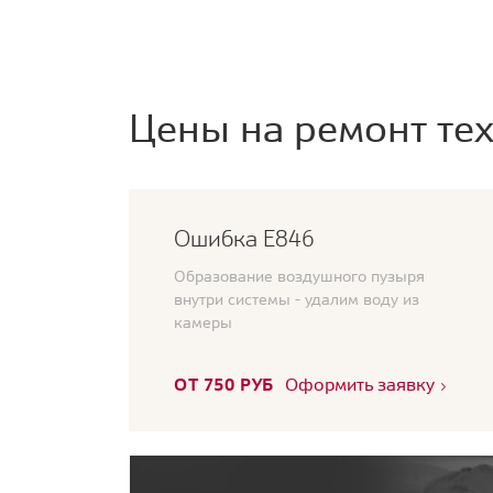
Цены на ремонт тех
Ошибка Е846
Образование воздушного пузыря
внутри системы - удалим воду из
камеры
ОТ 750 РУБ
Оформить заявку