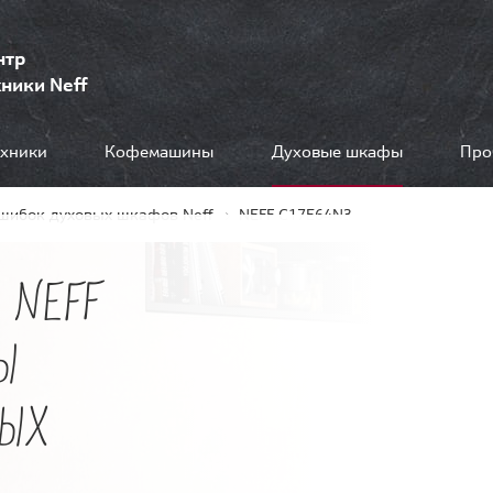
нтр
ники Neff
ехники
Кофемашины
Духовые шкафы
Про
шибок духовых шкафов Neff
NEFF C17E64N3
 NEFF
Ы
ВЫХ