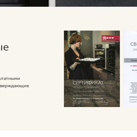
ые
 штатными
дтверждающие