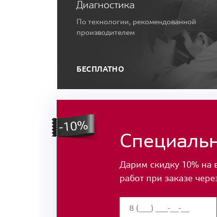
Диагностика
По технологии, рекомендованной
производителем
БЕСПЛАТНО
Специаль
Дарим скидку 10% на 
работ при заказе чере