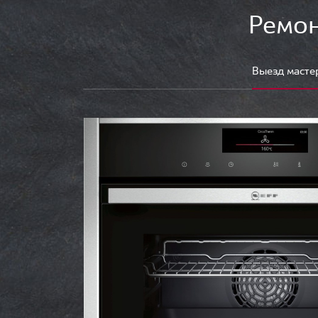
Ремон
Выезд масте