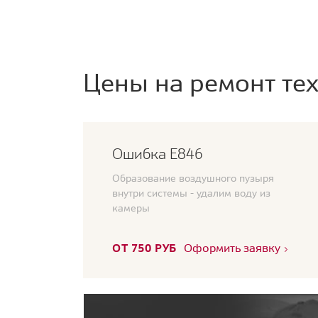
Цены на ремонт тех
Ошибка Е846
Образование воздушного пузыря
внутри системы - удалим воду из
камеры
ОТ 750 РУБ
Оформить заявку