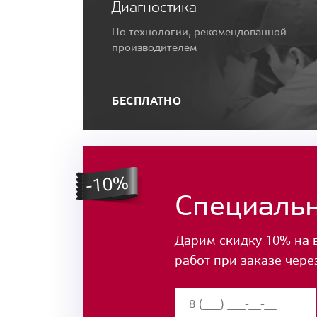
Диагностика
По технологии, рекомендованной
производителем
БЕСПЛАТНО
Специаль
Дарим скидку 10% на 
работ при заказе чере