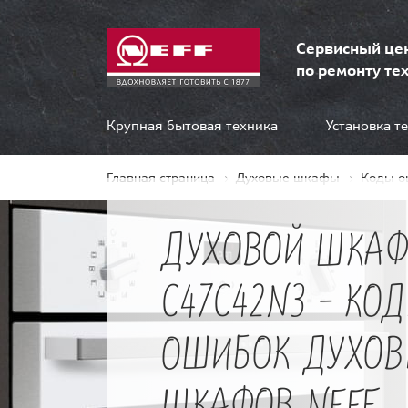
Сервисный це
по ремонту тех
Крупная бытовая техника
Установка т
Главная страница
Духовые шкафы
Коды о
ДУХОВОЙ ШКАФ
C47C42N3 - КО
ОШИБОК ДУХО
ШКАФОВ NEFF