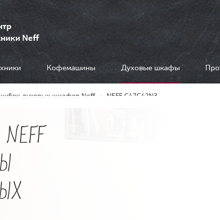
нтр
ники Neff
ехники
Кофемашины
Духовые шкафы
Про
шибок духовых шкафов Neff
NEFF C47C42N3
 NEFF
ДЫ
ВЫХ