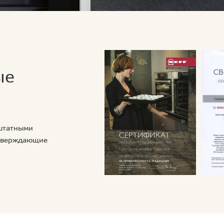
ые
 штатными
дтверждающие