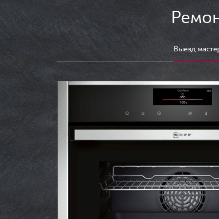
Ремон
Выезд масте