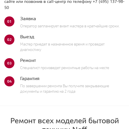
сайте или позвонив в call-центр по телефону
+7 (495) 137-98-
50
Заявка
01
Оператор запланирует визит мастера в кратчайшие сроки.
Выезд
02
Мастер приедет в назначенное время и проведет
диагностику
Ремонт
03
Специалист произведет ремонтные работы на месте
Гарантия
04
По завершении ремонта Вы получите закрывающие
документы и гарантию на 2 года
Ремонт всех моделей бытовой