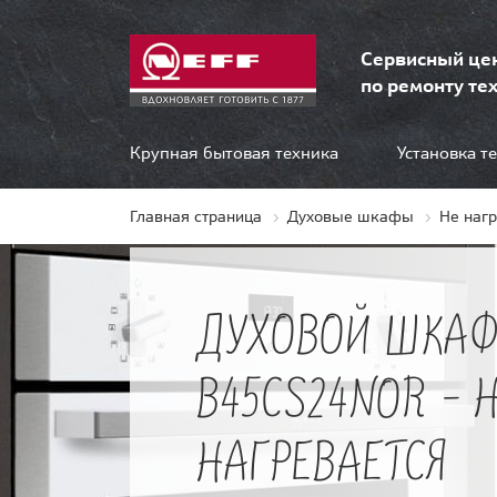
Сервисный це
по ремонту тех
Крупная бытовая техника
Установка т
Главная страница
Духовые шкафы
Не наг
ДУХОВОЙ ШКАФ
B45CS24NOR - 
НАГРЕВАЕТСЯ