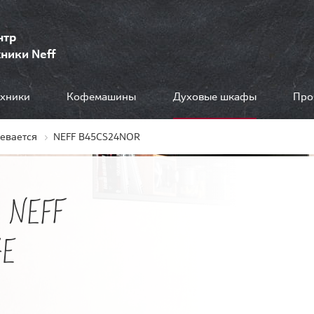
нтр
ники Neff
ехники
Кофемашины
Духовые шкафы
Про
ревается
NEFF B45CS24NOR
 NEFF
НЕ