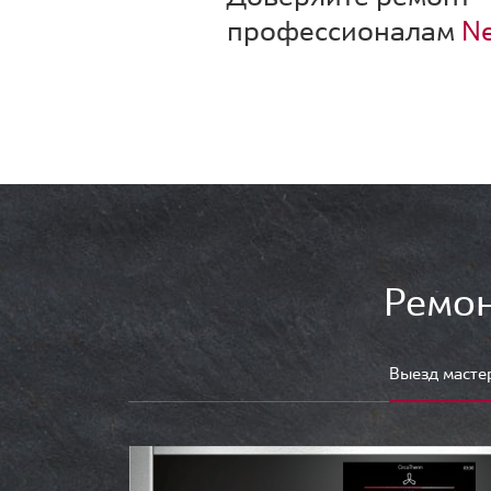
профессионалам
Ne
Ремон
Выезд масте