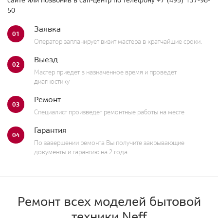
сайте или позвонив в call-центр по телефону
+7 (495) 137-98-
50
Заявка
01
Оператор запланирует визит мастера в кратчайшие сроки.
Выезд
02
Мастер приедет в назначенное время и проведет
диагностику
Ремонт
03
Специалист произведет ремонтные работы на месте
Гарантия
04
По завершении ремонта Вы получите закрывающие
документы и гарантию на 2 года
Ремонт всех моделей бытовой
техники Neff