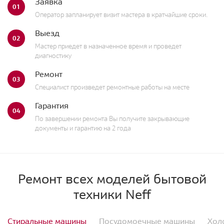
Заявка
01
Оператор запланирует визит мастера в кратчайшие сроки.
Выезд
02
Мастер приедет в назначенное время и проведет
диагностику
Ремонт
03
Специалист произведет ремонтные работы на месте
Гарантия
04
По завершении ремонта Вы получите закрывающие
документы и гарантию на 2 года
Ремонт всех моделей бытовой
техники Neff
Стиральные машины
Посудомоечные машины
Хол