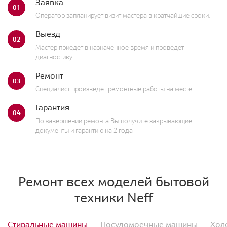
Заявка
01
Оператор запланирует визит мастера в кратчайшие сроки.
Выезд
02
Мастер приедет в назначенное время и проведет
диагностику
Ремонт
03
Специалист произведет ремонтные работы на месте
Гарантия
04
По завершении ремонта Вы получите закрывающие
документы и гарантию на 2 года
Ремонт всех моделей бытовой
техники Neff
Стиральные машины
Посудомоечные машины
Хол