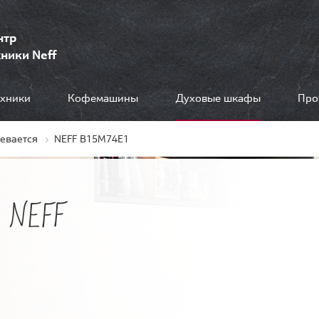
нтр
ники Neff
ехники
Кофемашины
Духовые шкафы
Про
ревается
NEFF B15M74E1
 NEFF