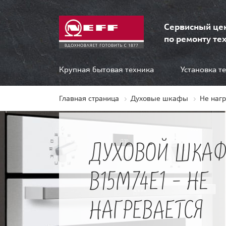
Сервисный це
по ремонту тех
Крупная бытовая техника
Установка т
Главная страница
Духовые шкафы
Не наг
ДУХОВОЙ ШКАФ
B15M74E1 - НЕ
НАГРЕВАЕТСЯ