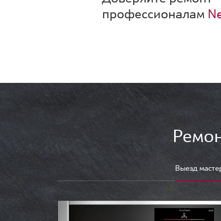
профессионалам
Ne
Ремон
Выезд масте