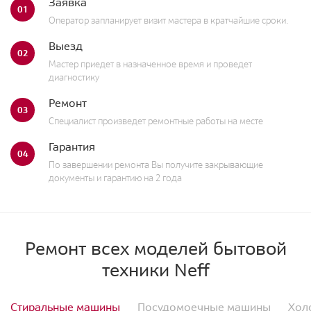
Заявка
01
Оператор запланирует визит мастера в кратчайшие сроки.
Выезд
02
Мастер приедет в назначенное время и проведет
диагностику
Ремонт
03
Специалист произведет ремонтные работы на месте
Гарантия
04
По завершении ремонта Вы получите закрывающие
документы и гарантию на 2 года
Ремонт всех моделей бытовой
техники Neff
Стиральные машины
Посудомоечные машины
Хол