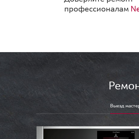
профессионалам
Ne
Ремон
Выезд масте