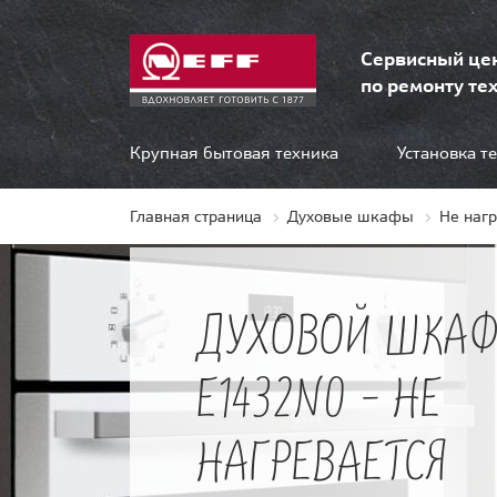
Сервисный це
по ремонту тех
Крупная бытовая техника
Установка т
Главная страница
Духовые шкафы
Не наг
ДУХОВОЙ ШКАФ
E1432N0 - НЕ
НАГРЕВАЕТСЯ