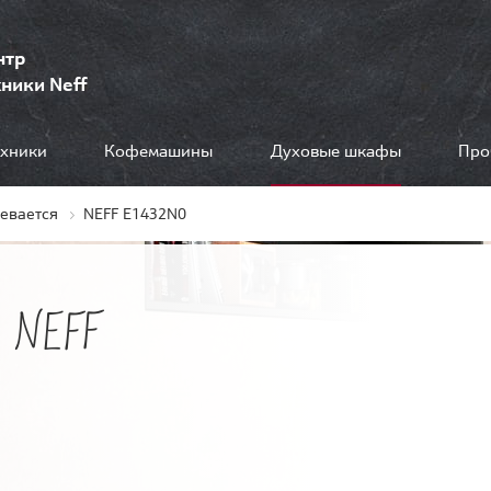
нтр
ники Neff
ехники
Кофемашины
Духовые шкафы
Про
ревается
NEFF E1432N0
 NEFF