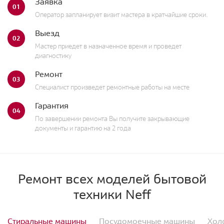
Заявка
01
Оператор запланирует визит мастера в кратчайшие сроки.
Выезд
02
Мастер приедет в назначенное время и проведет
диагностику
Ремонт
03
Специалист произведет ремонтные работы на месте
Гарантия
04
По завершении ремонта Вы получите закрывающие
документы и гарантию на 2 года
Ремонт всех моделей бытовой
техники Neff
Стиральные машины
Посудомоечные машины
Хол