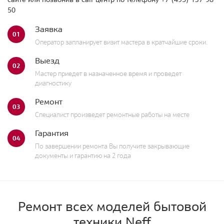
50
Заявка
01
Оператор запланирует визит мастера в кратчайшие сроки.
Выезд
02
Мастер приедет в назначенное время и проведет
диагностику
Ремонт
03
Специалист произведет ремонтные работы на месте
Гарантия
04
По завершении ремонта Вы получите закрывающие
документы и гарантию на 2 года
Ремонт всех моделей бытовой
техники Neff