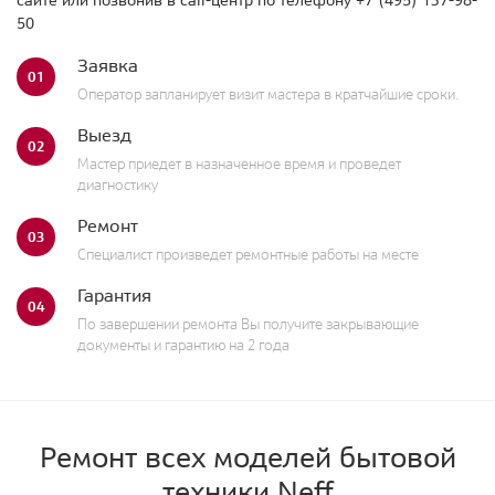
50
Заявка
01
Оператор запланирует визит мастера в кратчайшие сроки.
Выезд
02
Мастер приедет в назначенное время и проведет
диагностику
Ремонт
03
Специалист произведет ремонтные работы на месте
Гарантия
04
По завершении ремонта Вы получите закрывающие
документы и гарантию на 2 года
Ремонт всех моделей бытовой
техники Neff