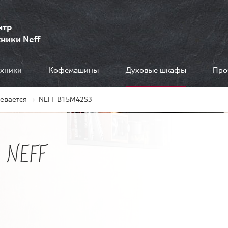
нтр
ники Neff
ехники
Кофемашины
Духовые шкафы
Про
ревается
NEFF B15M42S3
 NEFF