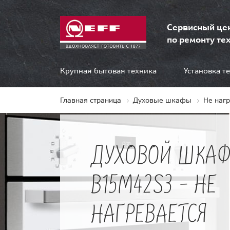
Сервисный це
по ремонту тех
Крупная бытовая техника
Установка т
Главная страница
Духовые шкафы
Не наг
ДУХОВОЙ ШКАФ
B15M42S3 - НЕ
НАГРЕВАЕТСЯ