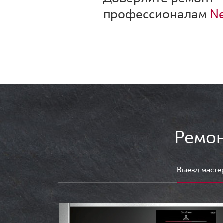
профессионалам
Ne
Ремон
Выезд масте