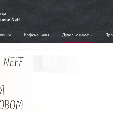
нтр
ники Neff
ехники
Кофемашины
Духовые шкафы
Про
еключаются режимы в духовом шкафу
NEFF B27CR22N1
 NEFF
Я
ХОВОМ