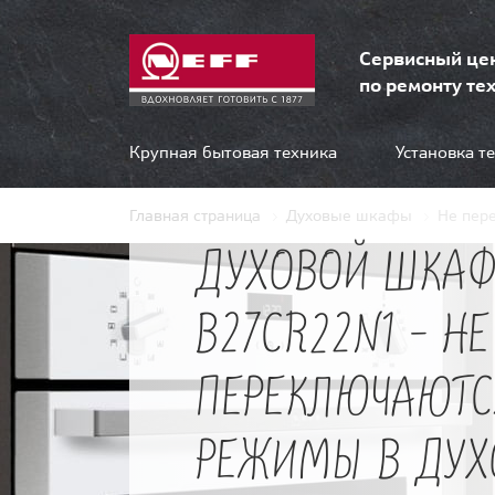
Сервисный це
по ремонту тех
Крупная бытовая техника
Установка т
Главная страница
Духовые шкафы
Не пер
ДУХОВОЙ ШКАФ
B27CR22N1 - НЕ
ПЕРЕКЛЮЧАЮТС
РЕЖИМЫ В ДУ