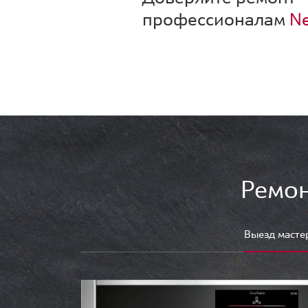
профессионалам
Ne
Ремон
Выезд масте