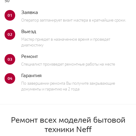
50
Заявка
01
Оператор запланирует визит мастера в кратчайшие сроки.
Выезд
02
Мастер приедет в назначенное время и проведет
диагностику
Ремонт
03
Специалист произведет ремонтные работы на месте
Гарантия
04
По завершении ремонта Вы получите закрывающие
документы и гарантию на 2 года
Ремонт всех моделей бытовой
техники Neff