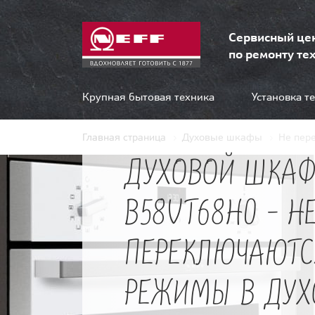
Сервисный це
по ремонту тех
Крупная бытовая техника
Установка т
Главная страница
Духовые шкафы
Не пер
ДУХОВОЙ ШКАФ
B58VT68H0 - Н
ПЕРЕКЛЮЧАЮТС
РЕЖИМЫ В ДУ