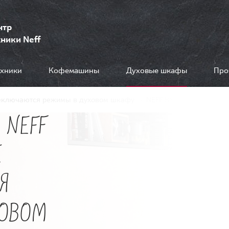
нтр
ники Neff
ехники
Кофемашины
Духовые шкафы
Про
еключаются режимы в духовом шкафу
NEFF B58VT68H0
 NEFF
Е
Я
ХОВОМ