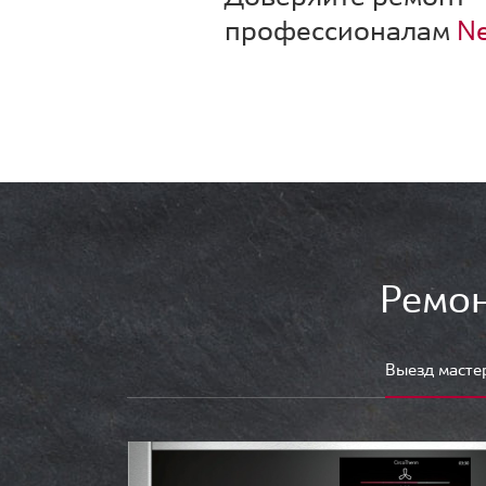
профессионалам
Ne
Ремон
Выезд масте