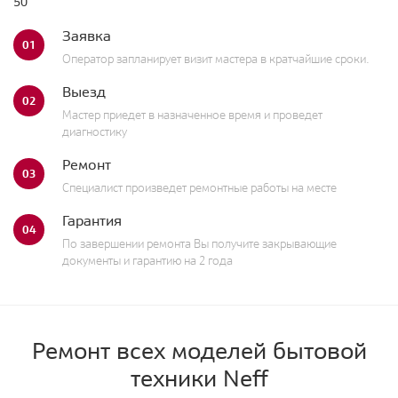
50
Заявка
01
Оператор запланирует визит мастера в кратчайшие сроки.
Выезд
02
Мастер приедет в назначенное время и проведет
диагностику
Ремонт
03
Специалист произведет ремонтные работы на месте
Гарантия
04
По завершении ремонта Вы получите закрывающие
документы и гарантию на 2 года
Ремонт всех моделей бытовой
техники Neff