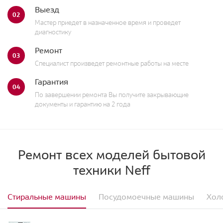
Выезд
02
Мастер приедет в назначенное время и проведет
диагностику
Ремонт
03
Специалист произведет ремонтные работы на месте
Гарантия
04
По завершении ремонта Вы получите закрывающие
документы и гарантию на 2 года
Ремонт всех моделей бытовой
техники Neff
Стиральные машины
Посудомоечные машины
Хол