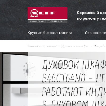
Сервисный це
по ремонту тех
Крупная бытовая техника
Установка т
Главная страница
Духовые шкафы
Не раб
ДУХОВОЙ ШКАФ
B46CT64N0 - Н
РАБОТАЮТ ИНД
В ДУХОВОМ ШК