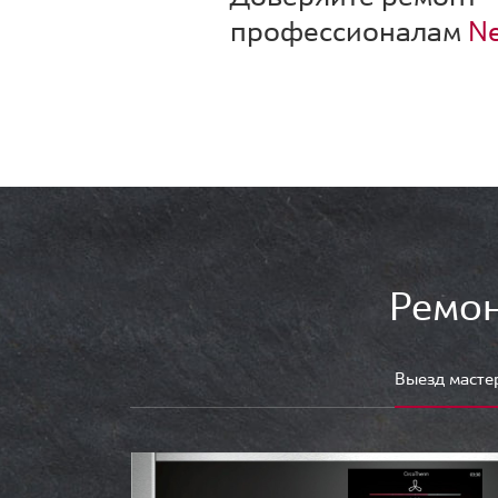
профессионалам
Ne
Ремон
Выезд масте