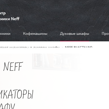
нтр
ники Neff
ехники
Кофемашины
Духовые шкафы
Про
отают индикаторы в духовом шкафу
NEFF B46CT64N0
 NEFF
Е
ИКАТОРЫ
АФУ