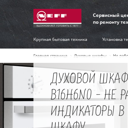
Сервисный це
по ремонту тех
Крупная бытовая техника
Установка т
Главная страница
Духовые шкафы
Не раб
ДУХОВОЙ ШКАФ
B16H6N0 - НЕ 
ИНДИКАТОРЫ В
ШКАФУ