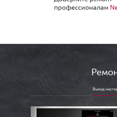
профессионалам
Ne
Ремон
Выезд масте