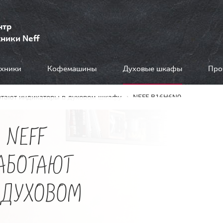
нтр
ники Neff
ехники
Кофемашины
Духовые шкафы
Про
отают индикаторы в духовом шкафу
NEFF B16H6N0
 NEFF
РАБОТАЮТ
 ДУХОВОМ