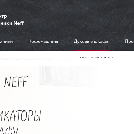
нтр
ники Neff
ехники
Кофемашины
Духовые шкафы
Про
отают индикаторы в духовом шкафу
NEFF B88FT78N0
 NEFF
Е
ИКАТОРЫ
АФУ