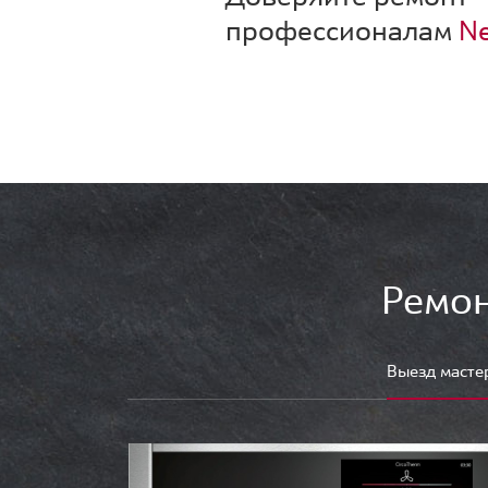
профессионалам
Ne
Ремон
Выезд масте