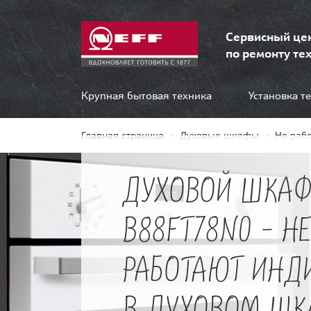
Сервисный це
по ремонту тех
Крупная бытовая техника
Установка т
Главная страница
Духовые шкафы
Не раб
ДУХОВОЙ ШКАФ
B88FT78N0 - Н
РАБОТАЮТ ИНД
В ДУХОВОМ ШК