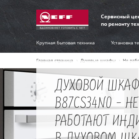
Сервисный це
по ремонту тех
Крупная бытовая техника
Установка т
Главная страница
Духовые шкафы
Не раб
ДУХОВОЙ ШКАФ
B87CS34N0 - Н
РАБОТАЮТ ИНД
В ДУХОВОМ ШК