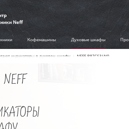
нтр
ники Neff
ехники
Кофемашины
Духовые шкафы
Про
отают индикаторы в духовом шкафу
NEFF B87CS34N0
 NEFF
Е
ИКАТОРЫ
АФУ