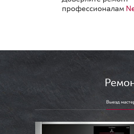
профессионалам
Ne
Ремон
Выезд масте