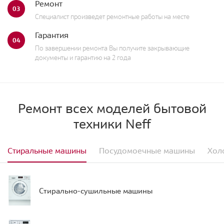
Ремонт
03
Специалист произведет ремонтные работы на месте
Гарантия
04
По завершении ремонта Вы получите закрывающие
документы и гарантию на 2 года
Ремонт всех моделей бытовой
техники Neff
Стиральные машины
Посудомоечные машины
Хол
Стирально-сушильные машины