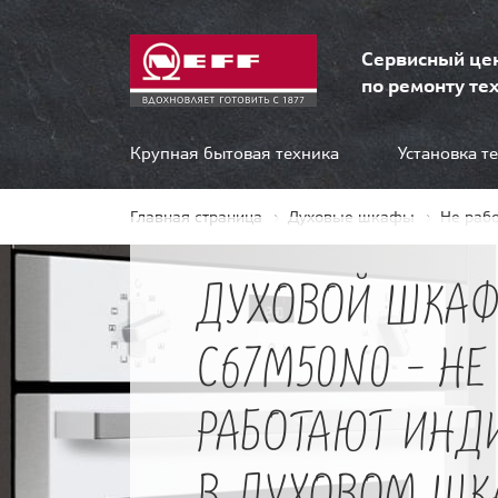
Сервисный це
по ремонту тех
Крупная бытовая техника
Установка т
Главная страница
Духовые шкафы
Не раб
ДУХОВОЙ ШКАФ
C67M50N0 - НЕ
РАБОТАЮТ ИНД
В ДУХОВОМ ШК