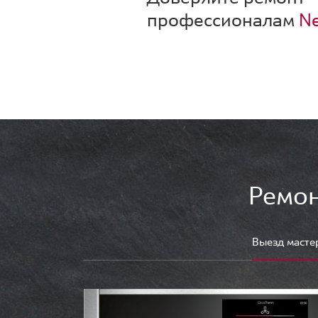
профессионалам
Ne
Ремон
Выезд масте