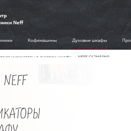
нтр
ники Neff
ехники
Кофемашины
Духовые шкафы
Про
отают индикаторы в духовом шкафу
NEFF C67M50N0
 NEFF
ИКАТОРЫ
АФУ