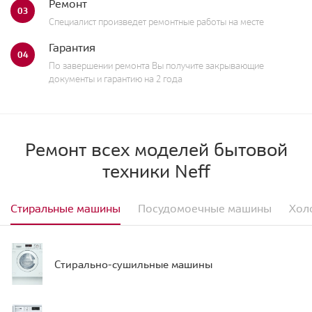
Ремонт
03
Специалист произведет ремонтные работы на месте
Гарантия
04
По завершении ремонта Вы получите закрывающие
документы и гарантию на 2 года
Ремонт всех моделей бытовой
техники Neff
Стиральные машины
Посудомоечные машины
Хол
Стирально-сушильные машины