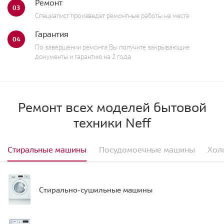
Ремонт
03
Специалист произведет ремонтные работы на месте
Гарантия
04
По завершении ремонта Вы получите закрывающие
документы и гарантию на 2 года
Ремонт всех моделей бытовой
техники Neff
Стиральные машины
Посудомоечные машины
Хол
Стирально-сушильные машины