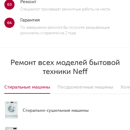
Ремонт
03
Специалист произведет ремонтные работы на месте
Гарантия
04
По завершении ремонта Вы получите закрывающие
документы и гарантию на 2 года
Ремонт всех моделей бытовой
техники Neff
Стиральные машины
Посудомоечные машины
Хол
Стирально-сушильные машины